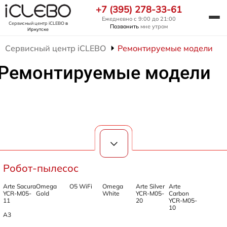
+7 (395) 278-33-61
Ежедневно с 9:00 до 21:00
Сервисный центр iCLEBO
в
Позвонить
мне утром
Иркутске
Сервисный центр iCLEBO
Ремонтируемые модели
Ремонтируемые модели
Робот-пылесос
Arte Sacura
Omega
O5 WiFi
Omega
Arte Silver
Arte
YCR-M05-
Gold
White
YCR-M05-
Carbon
11
20
YCR-M05-
10
A3