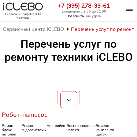
+7 (395) 278-33-61
Ежедневно с 9:00 до 21:00
Сервисный центр iCLEBO
в
Позвонить
мне утром
Иркутске
Сервисный центр iCLEBO
Перечень услуг по ремонту
Перечень услуг по
ремонту техники iCLEBO
Робот-пылесос
Ремонт
Ремонт
Настройка
Восстановление
Замена
блока
гидросистемы
колеса
комплекта
питания
щеток