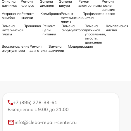
Очистка
Ремонт
Замена
Замена
Ремонт
Ремонт
датчиков
корпуса
дисплея
шнура
электроплаты
после
залития
Устранение
Ремонт
Калибровка
Ремонт
Профилактическая
ошибок
кнопки
материнской
чистка
платы
Замена
Прошивка
Ремонт
Замена
Замена
Комплексная
материнской
цепи
аккумулятора
датчиков
чистка
платы
питания
управления,
высоты,
движения
Восстановление
Ремонт
Замена
Модернизация
аккумулятора
двигателя
датчиков
+7 (395) 278-33-61
Ежедневно с 9:00 до 21:00
info@iclebo-repair-center.ru