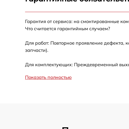
Ремонт после залития
Гарантия от сервиса: на смонтированные ко
Устранение ошибок
Что считается гарантийным случаем?
Ремонт кнопки
Для работ: Повторное проявление дефекта, 
запчасти).
Калибровка
Для комплектующих: Преждевременный выход
Ремонт материнской платы
Показать полностью
Профилактическая чистка
Замена материнской платы
Прошивка