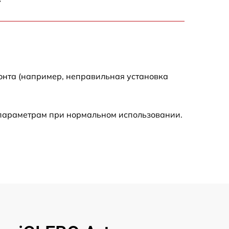
2000 р
2000 р
300 р
онта (например, неправильная установка
500 р
 параметрам при нормальном использовании.
800 р
500 р
400 р
1550 р