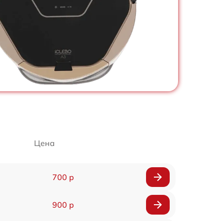
Цена
700 р
900 р