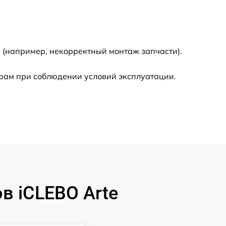
2000 р
300 р
 (например, некорректный монтаж запчасти).
500 р
рам при соблюдении условий эксплуатации.
800 р
500 р
400 р
1550 р
в iCLEBO Arte
500 р