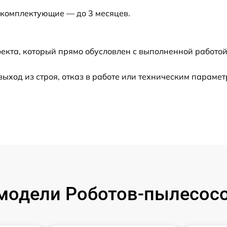
 комплектующие — до 3 месяцев.
от 60 мин
от 60 мин
екта, который прямо обусловлен с выполненной работой
от 60 мин
ход из строя, отказ в работе или техническим парамет
от 30 мин
от 60 мин
от 60 мин
от 30 мин
одели Роботов-пылесосо
от 60 мин