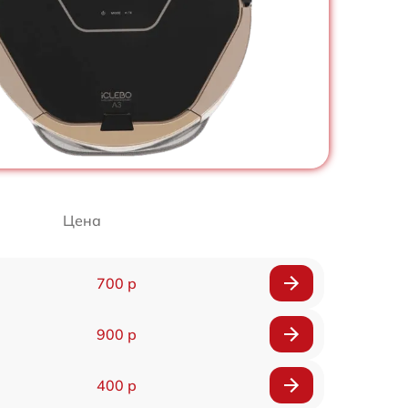
Цена
700 р
900 р
400 р