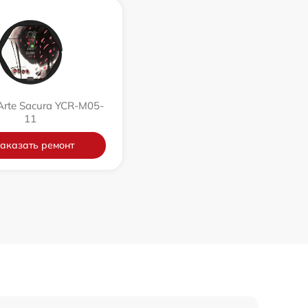
300 р
1100 р
300 р
Arte Sacura YCR-M05-
11
500 р
аказать ремонт
850 р
1000 р
1700 р