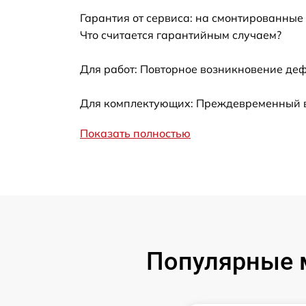
Гарантия от сервиса: на смонтированные
Устранение ошибок
Что считается гарантийным случаем?
Ремонт кнопки
Для работ: Повторное возникновение деф
Калибровка
Для комплектующих: Преждевременный вы
Показать полностью
Ремонт материнской платы
Профилактическая чистка
Замена материнской платы
Прошивка
Популярные м
Ремонт цепи питания