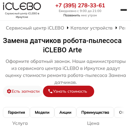
+7 (395) 278-33-61
Ежедневно с 9:00 до 21:00
Сервисный центр iCLEBO
в
Позвонить
мне утром
Иркутске
Сервисный центр iCLEBO
Каталог устройств
Ремо
Замена датчиков робота-пылесоса
iCLEBO Arte
Оформите обратный звонок. Наши администраторы
из сервисного центра iCLEBO в Иркутске дадут
оценку стоимости ремонта робота-пылесоса Замена
датчиков.
Есть запчасти
Узнать стоимость
Гарантия
Модели
Акции
Преимущества
Отзы
Услуга
Цена