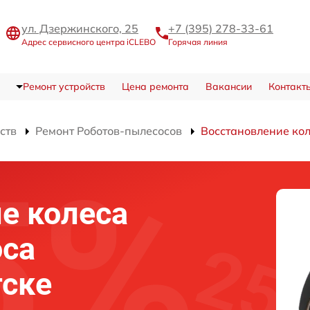
ул. Дзержинского, 25
+7 (395) 278-33-61
Адрес сервисного центра iCLEBO
Горячая линия
Ремонт устройств
Цена ремонта
Вакансии
Контакт
ств
Ремонт Роботов-пылесосов
Восстановление ко
е колеса
оса
тске