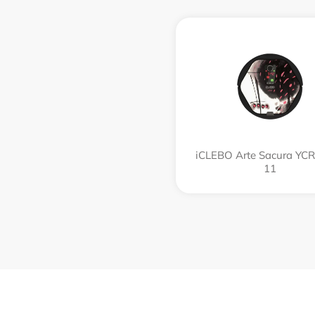
iCLEBO Arte Sacura YC
11